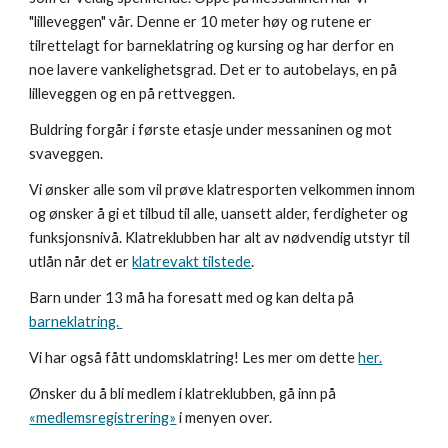
"lilleveggen" vår. Denne er 10 meter høy og rutene er
tilrettelagt for barneklatring og kursing og har derfor en
noe lavere vankelighetsgrad. Det er to autobelays, en på
lilleveggen og en på rettveggen.
Buldring forgår i første etasje under messaninen og mot
svaveggen.
Vi ønsker alle som vil prøve klatresporten velkommen
innom
og ønsker å gi et tilbud til alle, uansett alder, ferdigheter og
funksjonsnivå. Klatreklubben har alt av nødvendig utstyr til
utlån
når det er
klatrevakt tilstede
.
Barn under 13 må ha foresatt m
ed og
kan delta på
barneklatring.
Vi har også fått undomsklatring! Les mer om dette
her.
Ønsker du å bli medlem i klatreklubben, gå inn på
«medlemsregistrering»
i menyen over.