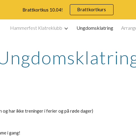
Brattkortkurs
Brattkortkus 10.04!
ip to main content
Skip to navigat
Hammerfest Klatreklubb
Ungdomsklatring
Arrang
Ungdomsklatrin
n og har ikke treninger i ferier og på røde dager)
omme i gang!