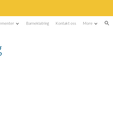
ion
ementer
Barneklatring
Kontakt oss
More
g